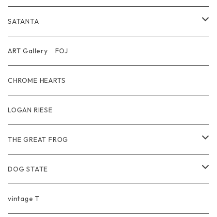
T-shirt / Tシャツ
Pouch Bag
Ring
SATANTA
Pants / パンツ
CAP
Pendant
Wallet
ART Gallery FOJ
CAP / キャップ
Other
Bracelet
Necklace
CHROME HEARTS
GOODS / 小物
Denim
Wallet&Other
Limited
LOGAN RIESE
Wear
Pierce
Other
THE GREAT FROG
Bracelet
Ring
DOG STATE
Bag
Bracelet
Ring
vintage T