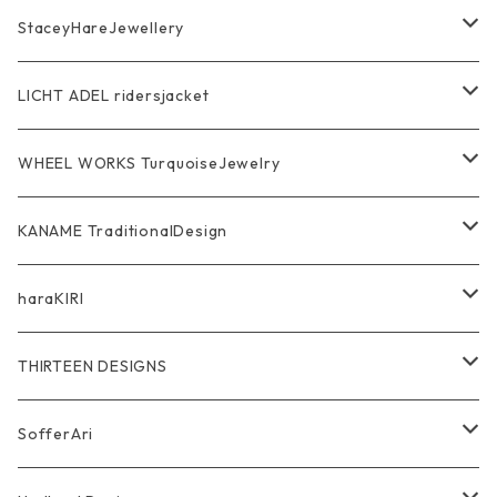
Bracelet Bangle
Pendant
MAGICAL DESIGN Collaboration
StaceyHareJewellery
Pendant
Bracelet
SkullGlass
Ring
LICHT ADEL ridersjacket
Chain
Ring
Pendant
WalletChain
WHEEL WORKS TurquoiseJewelry
WalletChain
Pendant
Bracelet
Silver Jewelry
Ring
KANAME TraditionalDesign
Other
Bracelet
RidersJacket Leather
Pendant
指飾り Ring
haraKIRI
pierce earring
Other＆Wallet
Bag & Wallet
Necklace & BoloTie
首飾り Pendant
GODZILLA ゴジラ
THIRTEEN DESIGNS
Marusan Toy GODZILLA Sofubi
Pierce
wear
Bracelet＆Bangle
耳飾り Pierce Earring
EVANGELION エヴァンゲリオン
Wallet
SofferAri