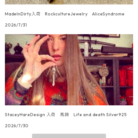
MadeInDirty入荷 RockcultureJewelry AliceSyndrome
2026/7/31
StaceyHareDesign 入荷 馬蹄 Life and death Silver925
2026/7/30