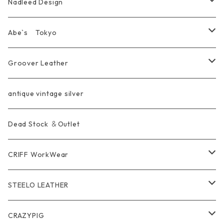
Chain
Other＆Knife
腕飾り Bracelet
Ring
WalletChain
Wallet&Wallet Chain
Nadleed Design
KeyChain&WalletChain
Pendant
KeyChain
Bag
Ring
Abe`s Tokyo
Chain
Bracelet&Bangle
BRACELET
Other
Pendant
Ring
Groover Leather
WalletChain
Ring
Belt Strap
Wallet
antique vintage silver
LongWallet
Pendant
Buckle
Bag
Dead Stock ＆Outlet
short mini Wallet
Pierce
Ring
Other Belt
CRIFF WorkWear
Wear
Bracelet
Outer / アウター
STEELO LEATHER
Belt
Pendant
Inner / Tops / トップス・インナー
Wallet
CRAZYPIG