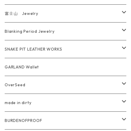
富士山 Jewelry
Ring
Blanking Period Jewelry
Pendant
Ring
SNAKE PIT LEATHER WORKS
Key Chain
Pendant
Coin Case Wallet
GARLAND Wallet
Bracelet Bangle
tracker wallet
OverSeed
Pierce Earring
Other tool bag
Ring
made in dirty
Ring
Pendant
Ring
BURDENOFPROOF