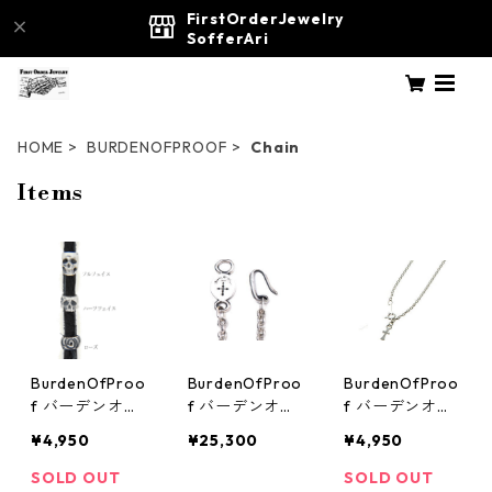
FirstOrderJewelry
SofferAri
HOME
BURDENOFPROOF
Chain
Items
BurdenOfProo
BurdenOfProo
BurdenOfProo
f バーデンオブ
f バーデンオブ
f バーデンオブ
プルーフ BOFP
プルーフ BOFP
プルーフ BOFP
¥4,950
¥25,300
¥4,950
-269/SVビーズ
-221 BOFPロ
-126 クロスチ
シルバージュエ
ゴチェーン(50
ェーン(45cm)
SOLD OUT
SOLD OUT