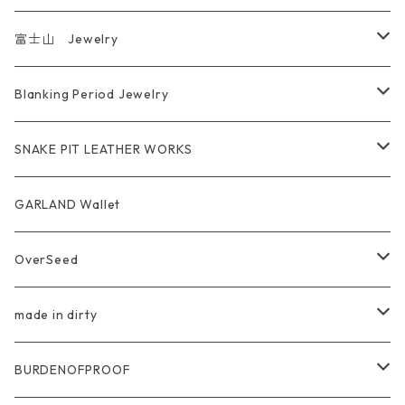
富士山 Jewelry
Ring
Blanking Period Jewelry
Pendant
Ring
SNAKE PIT LEATHER WORKS
Key Chain
Pendant
Coin Case Wallet
GARLAND Wallet
Bracelet Bangle
tracker wallet
OverSeed
Pierce Earring
Other tool bag
Ring
made in dirty
Ring
Pendant
Ring
BURDENOFPROOF