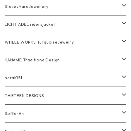
Bracelet Bangle
Pendant
MAGICAL DESIGN Collaboration
StaceyHareJewellery
Pendant
Bracelet
SkullGlass
Ring
LICHT ADEL ridersjacket
Chain
Ring
Pendant
WalletChain
WHEEL WORKS TurquoiseJewelry
WalletChain
Pendant
Bracelet
Silver Jewelry
Ring
KANAME TraditionalDesign
Other
Bracelet
RidersJacket Leather
Pendant
指飾り Ring
haraKIRI
pierce earring
Other＆Wallet
Bag & Wallet
Necklace & BoloTie
首飾り Pendant
GODZILLA ゴジラ
THIRTEEN DESIGNS
Marusan Toy GODZILLA Sofubi
Pierce
wear
Bracelet＆Bangle
耳飾り Pierce Earring
EVANGELION エヴァンゲリオン
Wallet
SofferAri
Chain
Other＆Knife
腕飾り Bracelet
Ring
WalletChain
Wallet&Wallet Chain