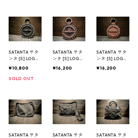
SATANTA サタ
SATANTA サタ
SATANTA サタ
ンタ [S] LOGO
ンタ [S] LOGO
ンタ [S] LOGO
KEY CHAIN SY-
STUDS KEY CH
STUDS KEY CH
¥10,800
¥16,200
¥16,200
001
AIN SY-003 Sh
AIN SY-003 Sh
op別注品
op別注品
SOLD OUT
SATANTA サタ
SATANTA サタ
SATANTA サタ