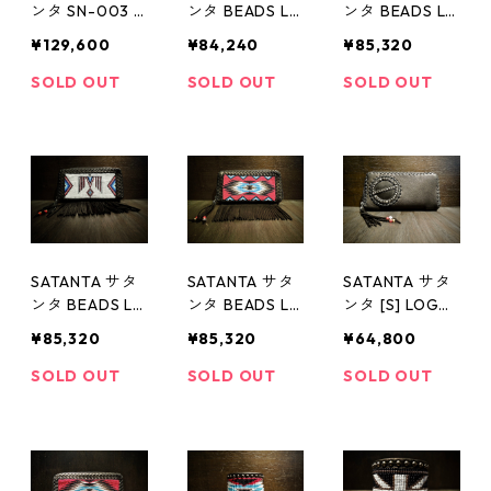
ンタ SN-003 I
ンタ BEADS LE
ンタ BEADS LE
NDIAN CHIEF 1
ATHER WALLE
ATHER WALLE
¥129,600
¥84,240
¥85,320
8K NECKLACE
T 006
T 002 Union
003
Jack
SOLD OUT
SOLD OUT
SOLD OUT
SATANTA サタ
SATANTA サタ
SATANTA サタ
ンタ BEADS LE
ンタ BEADS LE
ンタ [S] LOGO
ATHER WALLE
ATHER WALLE
LEATHER WALL
¥85,320
¥85,320
¥64,800
T 002
T 002
ET 001
SOLD OUT
SOLD OUT
SOLD OUT