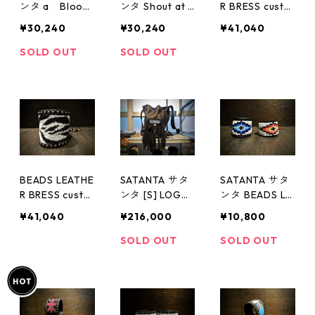
ンタ a Bloodl
ンタ Shout at T
R BRESS custo
ess Revolutio
he Eagle Limite
m 受注生産品
¥30,240
¥30,240
¥41,040
nLimited Item
d Item
SOLD OUT
SOLD OUT
BEADS LEATHE
SATANTA サタ
SATANTA サタ
R BRESS custo
ンタ [S] LOGO
ンタ BEADS LE
m01 受注生産品
ZUTA BAG
ATHER RING 0
¥41,040
¥216,000
¥10,800
01 002
SOLD OUT
SOLD OUT