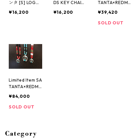
ンタ [S] LOGO
DS KEY CHAIN
TANTA×REDMA
STUDS KEY CH
SY-003 Shop
N (S) ※生産終
¥16,200
¥16,200
¥39,420
AIN SY-003 Sh
別注品
了モデル
op別注品
SOLD OUT
Limited Item SA
TANTA×REDMA
N(L) SATANTA
¥84,000
サタンタ
SOLD OUT
Category