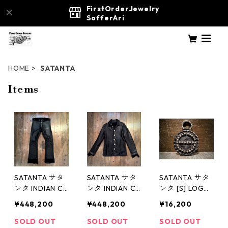
FirstOrderJewelry
SofferAri
HOME
SATANTA
Items
SATANTA サタ
SATANTA サタ
SATANTA サタ
ンタ INDIAN CH
ンタ INDIAN CH
ンタ [S] LOGO
IEF LEATHER P
IEF LEATHER J
STUDS KEY CH
¥448,200
¥448,200
¥16,200
ANTS レザーパ
ACKET SP レザ
AIN SY-003
ンツ
ージャケット
SOLD OUT
SOLD OUT
SOLD OUT