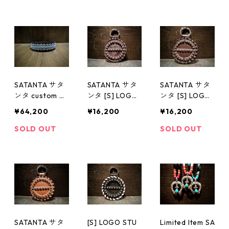
SATANTA サタ
SATANTA サタ
SATANTA サタ
ンタ custom He
ンタ [S] LOGO
ンタ [S] LOGO
ad band (受注
STUDS KEY CH
STUDS KEY CH
¥64,200
¥16,200
¥16,200
生産）
AIN SY-003 Sh
AIN SY-003 Sh
op別注品
op別注品
SOLD OUT
SOLD OUT
SATANTA サタ
[S] LOGO STU
Limited Item SA