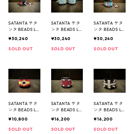
SATANTA サタ
SATANTA サタ
SATANTA サタ
ンタ BEADS LE
ンタ BEADS LE
ンタ BEADS LE
ATHER BRESS c
ATHER BRESS c
ATHER BRESS c
¥30,240
¥30,240
¥30,240
ustom shop別
ustom shop別
ustom shop別
注01 Red RUDO
注01 Blue
注01 Turquoise
SOLD OUT
SOLD OUT
SOLD OUT
掲載アイテム
SATANTA サタ
SATANTA サタ
SATANTA サタ
ンタ BEADS LE
ンタ BEADS LE
ンタ BEADS LE
ATHER RING 0
ATHER RING SL
ATHER RING SL
¥10,800
¥16,200
¥16,200
01
R-002 Union J
R-001 Union J
ack Red
ack
SOLD OUT
SOLD OUT
SOLD OUT