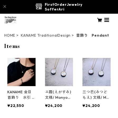
FirstOrderJewelry
SofferAri
HOME
KANAME TraditionalDesign
首飾り Pendant
Items
KANAME 金目
エ霞(えがすみ)
三つ巴(みつど
首飾り 水引 /
文様/ Monyo
もえ) 文様/ Mo
Mizuhiki traditi
KANAME 金目 P
nyo KANAME
¥22,550
¥24,200
¥24,200
onal Japanese
endant 首飾り
金目 Pendant
design silverac
traditional Jap
首飾り traditio