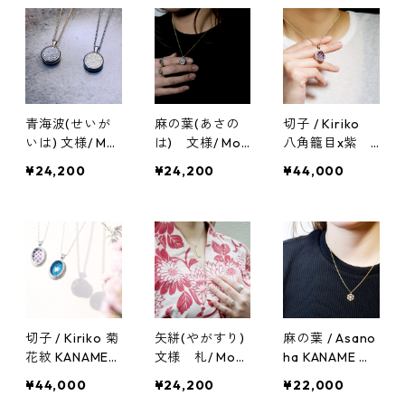
cessory
anese design s
nal Japanese d
ilveraccessory
esign silveracc
essory
青海波(せいが
麻の葉(あさの
切子 / Kiriko
いは) 文様/ Mo
は) 文様/ Mon
八角籠目x紫 K
nyo KANAME
yo KANAME
ANAME 金目 Pe
¥24,200
¥24,200
¥44,000
金目 Pendant
金目 Pendant
ndant 首飾り si
首飾り traditio
首飾り traditio
lveraccessory
nal Japanese d
nal Japanese d
traditional Jap
esign silveracc
esign silveracc
anese design
essory
essory
切子 / Kiriko 菊
矢絣(やがすり)
麻の葉 / Asano
花紋 KANAME
文様 札/ Mon
ha KANAME 金
金目 Pendant
yo fuda KANA
目 Pendant 首
¥44,000
¥24,200
¥22,000
首飾り silver
ME 金目 Penda
飾り traditiona