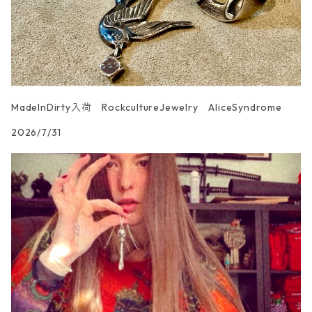
MadeInDirty入荷 RockcultureJewelry AliceSyndrome
2026/7/31