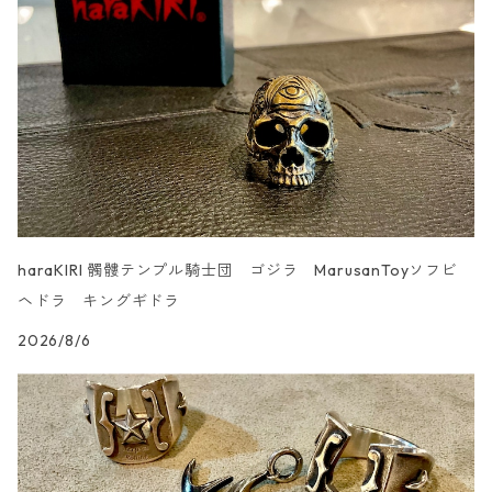
UN _SMOOTH
haraKIRI 髑髏テンプル騎士団 ゴジラ MarusanToyソフビ
ヘドラ キングギドラ
2026/8/6