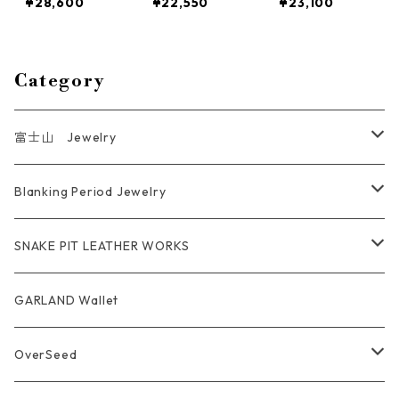
¥28,600
¥22,550
¥23,100
silveraccessor
veraccessory t
traditional Jap
y traditional J
raditional Jap
anese design s
apanese desig
anese design
ilveraccessory
n
Category
富士山 Jewelry
Ring
Blanking Period Jewelry
Pendant
Ring
SNAKE PIT LEATHER WORKS
Key Chain
Pendant
Coin Case Wallet
GARLAND Wallet
Bracelet Bangle
tracker wallet
OverSeed