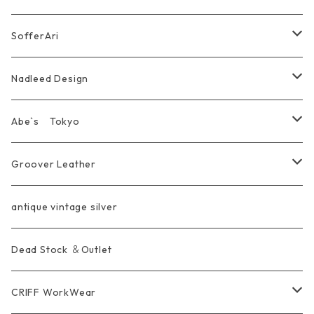
Marusan Toy GODZILLA Sofubi
Pierce
wear
Bracelet＆Bangle
耳飾り Pierce Earring
EVANGELION エヴァンゲリオン
Wallet
SofferAri
Chain
Other＆Knife
腕飾り Bracelet
Ring
WalletChain
Wallet&Wallet Chain
Nadleed Design
KeyChain&WalletChain
Pendant
KeyChain
Bag
Ring
Abe`s Tokyo
Chain
Bracelet&Bangle
BRACELET
Other
Pendant
Ring
Groover Leather
WalletChain
Ring
Belt Strap
Wallet
antique vintage silver
LongWallet
Pendant
Buckle
Bag
Dead Stock ＆Outlet
short mini Wallet
Pierce
Ring
Other Belt
CRIFF WorkWear