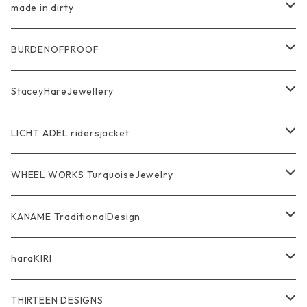
Pierce Earring
Other tool bag
Ring
made in dirty
Ring
Pendant
Ring
BURDENOFPROOF
Bracelet Bangle
Pendant
MAGICAL DESIGN Collaboration
StaceyHareJewellery
Pendant
Bracelet
SkullGlass
Ring
LICHT ADEL ridersjacket
Chain
Ring
Pendant
WalletChain
WHEEL WORKS TurquoiseJewelry
WalletChain
Pendant
Bracelet
Silver Jewelry
Ring
KANAME TraditionalDesign
Other
Bracelet
RidersJacket Leather
Pendant
指飾り Ring
haraKIRI
pierce earring
Other＆Wallet
Bag & Wallet
Necklace & BoloTie
首飾り Pendant
GODZILLA ゴジラ
THIRTEEN DESIGNS