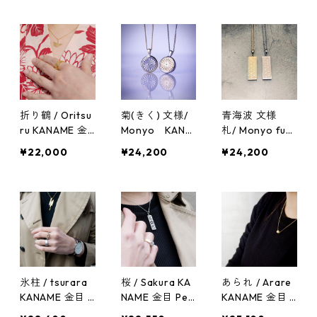
accessory tra
nt 首飾り tradit
l Japanese des
ditional Japan
ional Japanes
ign silveracces
ese design
e design silver
sory
accessory
折り鶴 / Oritsu
菊(きく) 文様/
青海波 文様
ru KANAME 金
Monyo KANA
札/ Monyo fud
目 Peandat 首
ME 金目 Penda
a KANAME 金目
¥22,000
¥24,200
¥24,200
飾り silveracce
nt 首飾り tradit
Pendant 首飾
ssory tradition
ional Japanes
りSeigaiha Qin
al Japanese de
e design silver
ghaiwave silve
sign
accessory
raccessory tra
ditional Japan
ese design
氷柱 / tsurara
桜 / Sakura KA
あられ / Arare
KANAME 金目 P
NAME 金目 Pen
KANAME 金目 P
endant 首飾り
dant 首飾り sil
endant 首飾り