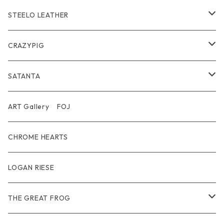
Wear
Bracelet
Outer / アウター
STEELO LEATHER
Belt
Pendant
Inner / Tops / トップス・インナー
Wallet
CRAZYPIG
T-shirt / Tシャツ
Pouch Bag
Ring
SATANTA
Pants / パンツ
CAP
Pendant
Wallet
ART Gallery FOJ
CAP / キャップ
Other
Bracelet
Necklace
CHROME HEARTS
GOODS / 小物
Denim
Wallet&Other
Limited
LOGAN RIESE
Wear
Pierce
Other
THE GREAT FROG