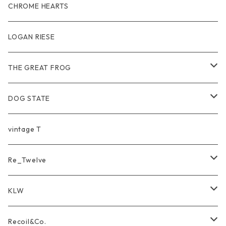
CAP / キャップ
Other
Bracelet
Necklace
CHROME HEARTS
GOODS / 小物
Denim
Wallet&Other
Limited
LOGAN RIESE
Wear
Pierce
Other
THE GREAT FROG
Bracelet
Ring
DOG STATE
Bag
Bracelet
Ring
vintage T
Ring
Pendant
Pendant
Re_Twelve
Wear
Other
Ring
KLW
unisex
Bracelet&Bangle
Pendant
LongWallet
Recoil&Co.