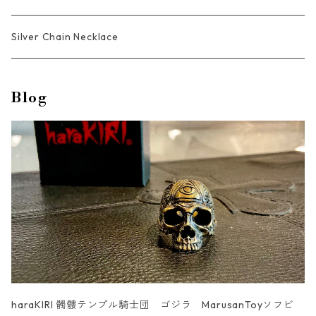
men's
unisex
Bracelet
ShortWallet
Pendant
Silver Chain Necklace
men's
unisex
Anklet
LeatherBag
Ring
Blog
men's
Cuff Links & Lapel Pin
LeatherTray
Gaboratory collaboration
UN _SMOOTH
haraKIRI 髑髏テンプル騎士団 ゴジラ MarusanToyソフビ