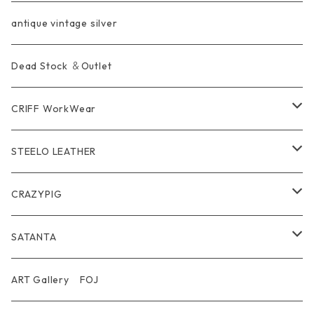
WalletChain
Ring
Belt Strap
Wallet
antique vintage silver
LongWallet
Pendant
Buckle
Bag
Dead Stock ＆Outlet
short mini Wallet
Pierce
Ring
Other Belt
CRIFF WorkWear
Wear
Bracelet
Outer / アウター
STEELO LEATHER
Belt
Pendant
Inner / Tops / トップス・インナー
Wallet
CRAZYPIG
T-shirt / Tシャツ
Pouch Bag
Ring
SATANTA
Pants / パンツ
CAP
Pendant
Wallet
ART Gallery FOJ