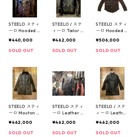
STEELO スティ
STEELO / ステ
STEELO スティ
ーロ Hooded Bl
ィーロ Tailor J
ーロ Hooded M
ouson JK No
acket No2
outon JK No4
¥440,000
¥462,000
¥506,000
3
SOLD OUT
SOLD OUT
SOLD OUT
STEELO スティ
STEELO スティ
STEELO / ステ
ーロ Mouton C
ーロ Leather C
ィーロ Leather
oat JK No1
oat JK No1
Coat JK No2
¥462,000
¥462,000
¥462,000
SOLD OUT
SOLD OUT
SOLD OUT