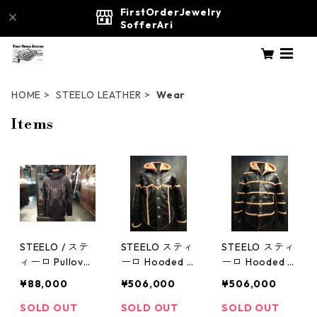
FirstOrderJewelry
SofferAri
HOME
STEELO LEATHER
Wear
Items
STEELO / ステ
STEELO スティ
STEELO スティ
ィーロ Pullover
ーロ Hooded M
ーロ Hooded M
hoodie プルオ
outon JK No1
outon JK No2
¥88,000
¥506,000
¥506,000
ーバーパーカー
SOLD OUT
SOLD OUT
SOLD OUT