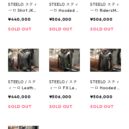
STEELO スティ
STEELO スティ
STEELO スティ
ーロ Shirt JK
ーロ Hooded M
ーロ RidersMo
No１ FX BK
outon JK No５
uton JK No1
¥440,000
¥506,000
¥506,000
SOLD OUT
SOLD OUT
SOLD OUT
STEELO / ステ
STEELO / ステ
STEELO スティ
ィーロ Leather
ィーロ FX Leat
ーロ Hooded M
Hooded Blous
her Hooded M
outon JK No6
¥440,000
¥506,000
¥506,000
on JK No5
outon Blouson
SOLD OUT
SOLD OUT
SOLD OUT