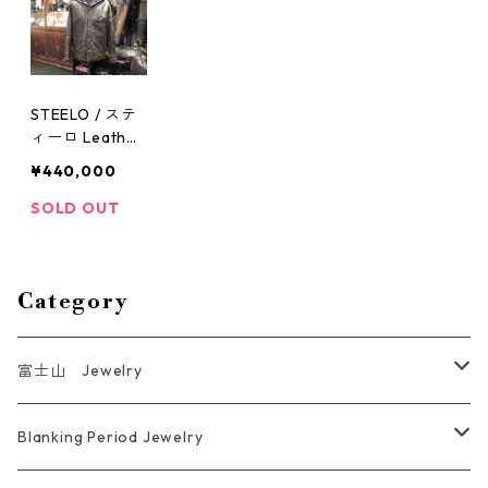
STEELO / ステ
ィーロ Leather
Hooded Blous
¥440,000
on JK No６
SOLD OUT
Category
富士山 Jewelry
Ring
Blanking Period Jewelry