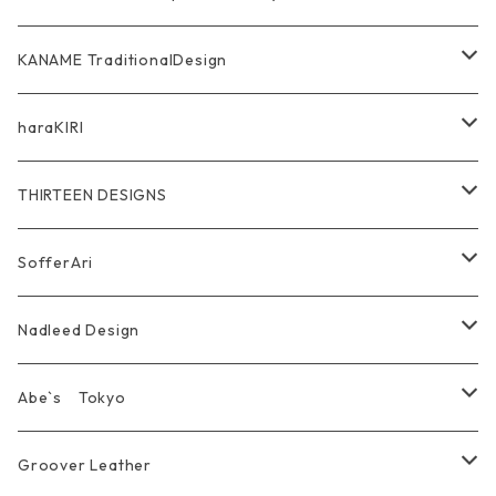
WalletChain
Pendant
Bracelet
Silver Jewelry
Ring
KANAME TraditionalDesign
Other
Bracelet
RidersJacket Leather
Pendant
指飾り Ring
haraKIRI
pierce earring
Other＆Wallet
Bag & Wallet
Necklace & BoloTie
首飾り Pendant
GODZILLA ゴジラ
THIRTEEN DESIGNS
Marusan Toy GODZILLA Sofubi
Pierce
wear
Bracelet＆Bangle
耳飾り Pierce Earring
EVANGELION エヴァンゲリオン
Wallet
SofferAri
Chain
Other＆Knife
腕飾り Bracelet
Ring
WalletChain
Wallet&Wallet Chain
Nadleed Design
KeyChain&WalletChain
Pendant
KeyChain
Bag
Ring
Abe`s Tokyo
Chain
Bracelet&Bangle
BRACELET
Other
Pendant
Ring
Groover Leather