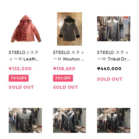
STEELO / ステ
STEELO スティ
STEELO スティ
ィーロ Leather
ーロ Mouton C
ーロ Tribal Dra
Hooded Blous
oat JK No2
gon Shirt JK
¥132,000
¥138,600
¥440,000
on JK No4
No１
70%OFF
70%OFF
SOLD OUT
SOLD OUT
SOLD OUT