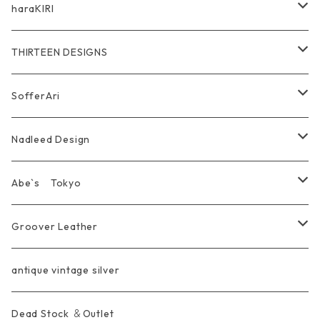
Other
Bracelet
RidersJacket Leather
Pendant
指飾り Ring
haraKIRI
pierce earring
Other＆Wallet
Bag & Wallet
Necklace & BoloTie
首飾り Pendant
GODZILLA ゴジラ
THIRTEEN DESIGNS
Marusan Toy GODZILLA Sofubi
Pierce
wear
Bracelet＆Bangle
耳飾り Pierce Earring
EVANGELION エヴァンゲリオン
Wallet
SofferAri
Chain
Other＆Knife
腕飾り Bracelet
Ring
WalletChain
Wallet&Wallet Chain
Nadleed Design
KeyChain&WalletChain
Pendant
KeyChain
Bag
Ring
Abe`s Tokyo
Chain
Bracelet&Bangle
BRACELET
Other
Pendant
Ring
Groover Leather
WalletChain
Ring
Belt Strap
Wallet
antique vintage silver
LongWallet
Pendant
Buckle
Bag
Dead Stock ＆Outlet