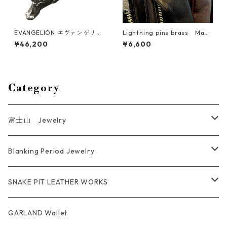
EVANGELION エヴァンゲリオ
Lightning pins brass Made
ン エヴァ２号機”ザ・ビース
InDirty SIX LOUNGE Nagam
¥46,200
¥6,600
ト”シルバーリング アスカラン
atsu Sintarow
グレー EVA弐号機 真希波・マ
リ・イラストリアス haraKIRI
SilverJewelry
Category
富士山 Jewelry
Ring
Blanking Period Jewelry
Pendant
Ring
SNAKE PIT LEATHER WORKS
Key Chain
Pendant
Coin Case Wallet
GARLAND Wallet