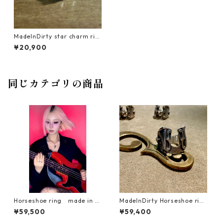
MadeInDirty star charm rin
g
¥20,900
同じカテゴリの商品
Horseshoe ring made in di
MadeInDirty Horseshoe rin
rty Rock Culture Jewelry 馬
g Rock Culture Jewelry
¥59,500
¥59,400
蹄リング AliceSyndrome SE