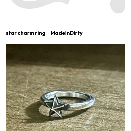
star charm ring MadeInDirty