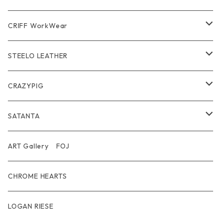
short mini Wallet
Pierce
Ring
Other Belt
CRIFF WorkWear
Wear
Bracelet
Outer / アウター
STEELO LEATHER
Belt
Pendant
Inner / Tops / トップス・インナー
Wallet
CRAZYPIG
T-shirt / Tシャツ
Pouch Bag
Ring
SATANTA
Pants / パンツ
CAP
Pendant
Wallet
ART Gallery FOJ
CAP / キャップ
Other
Bracelet
Necklace
CHROME HEARTS
GOODS / 小物
Denim
Wallet&Other
Limited
LOGAN RIESE