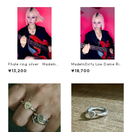
BEEN bassist 앨리스신드롬m
Fhole ring silver MadeInDi
MadeInDirty Low Dome Rin
rty RockCultureJewelry Alic
g F hole silver AliceSyndro
¥13,200
¥18,700
eSyndrome SEBEEN bassist
me SEBEEN bassist 앨리스신
앨리스신드롬
드롬