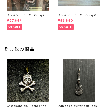
クレイジーピッグ CrazyPig
クレイジーピッグ CrazyPig
818 CORNELIUS YOUNG MON
1033 SILVER STONE SKULL R
¥27,864
¥59,880
KEY PENDANT
ING クレイジーピッグ
40%OFF
40%OFF
その他の商品
Crossbone skull pendant sil
Damaged guitar skull pend