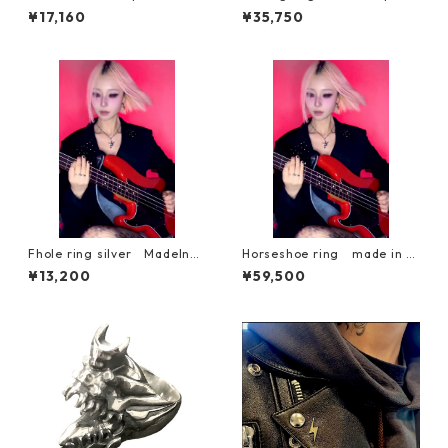
ver made in dirty Rock Cul
ant made in dirty Rock Cult
¥17,160
¥35,750
ture Jewelry
ure Jewelry
Fhole ring silver MadeInDi
Horseshoe ring made in di
rty RockCultureJewelry Alic
rty Rock Culture Jewelry 馬
¥13,200
¥59,500
eSyndrome SEBEEN bassist
蹄リング AliceSyndrome SE
앨리스신드롬
BEEN bassist 앨리스신드롬m