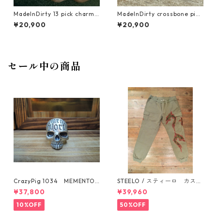
MadeInDirty 13 pick charm r
MadeInDirty crossbone pick
ing
charm ring
¥20,900
¥20,900
セール中の商品
CrazyPig 1034 MEMENTO
STEELO / スティーロ カスタ
MORI SKULL RING
ム パンツ custom pants No
¥37,800
¥39,960
4
10%OFF
50%OFF