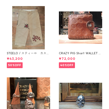
STEELO / スティーロ カスタ
CRAZY PIG Short WALLET Br
ムパンツ Custom pants No1
own クレイジーピッグ
¥43,200
¥72,000
50%OFF
40%OFF