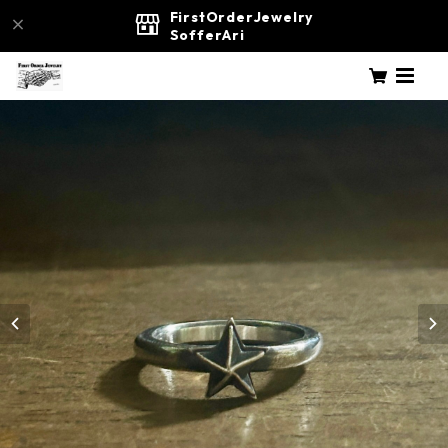
FirstOrderJewelry
SofferAri