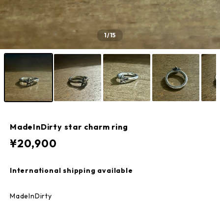
1
/15
MadeInDirty star charm ring
¥20,900
International shipping available
MadeInDirty